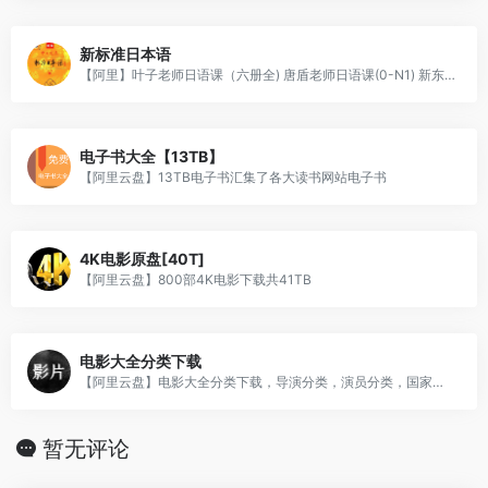
新标准日本语
【阿里】叶子老师日语课（六册全) 唐盾老师日语课(0-N1) 新东方日语网课（内含唐盾早期作品） 新标日初中高级单饲中日双语录音（四册全） 新标日初中高级单词课文原版录音(（六册全) 新标日单饲表 新标日官方课程（初级） 新标日手机APP 新标日电子课本 新标日练习册配套音频 标日初级超详细笔记 葱花老师日语课（六册全）
电子书大全【13TB】
【阿里云盘】13TB电子书汇集了各大读书网站电子书
4K电影原盘[40T]
【阿里云盘】800部4K电影下载共41TB
电影大全分类下载
【阿里云盘】电影大全分类下载，导演分类，演员分类，国家分类，类型分类，豆瓣专题分类等，全部可以下载和在线观看
暂无评论